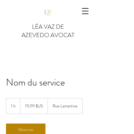
LÉA VAZ DE
AZEVEDO AVOCAT
Nom du service
19,99
dollars
1 h
1
19,99 $US
Rue Lamartine
des
États-
Unis
Réserver