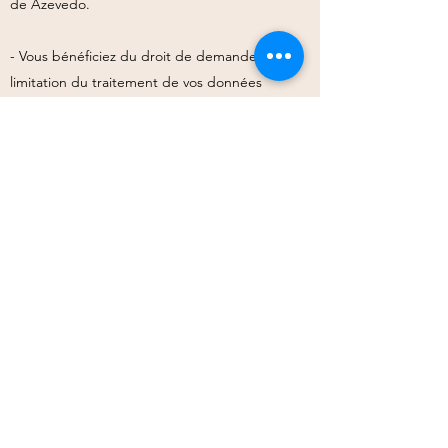
de Azevedo.
- Vous bénéficiez du droit de demander une
limitation du traitement de vos données
personnelles.
- Vous bénéficiez du droit de vous opposer au
traitement de vos données personnelles et du
droit à la portabilité de vos données.
- Vous pouvez retirer votre consentement au
traitement de vos données personnelles et ceci
à tout moment en écrivant au responsable du
traitement soit à Maître Léa Vaz de Azevedo.
Vous pouvez introduire une réclamation auprès
de la CNIL si vous estimez que la protection de
vos données personnelles n’a pas été assurée
par le responsable du traitement.